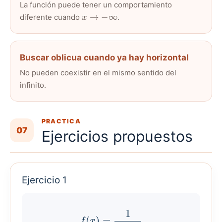
La función puede tener un comportamiento
x
→
−
∞
diferente cuando
.
Buscar oblicua cuando ya hay horizontal
No pueden coexistir en el mismo sentido del
infinito.
PRACTICA
07
Ejercicios propuestos
Ejercicio 1
f
(
x
)
=
1
x
−
2