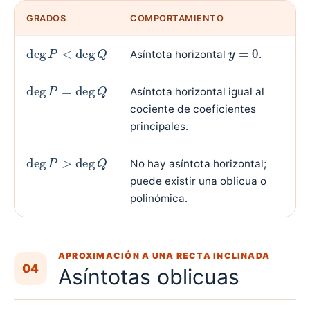
GRADOS
COMPORTAMIENTO
deg
P
<
deg
Q
y
=
0
Asíntota horizontal
.
deg
P
=
deg
Q
Asíntota horizontal igual al
cociente de coeficientes
principales.
deg
P
>
deg
Q
No hay asíntota horizontal;
puede existir una oblicua o
polinómica.
APROXIMACIÓN A UNA RECTA INCLINADA
04
Asíntotas oblicuas