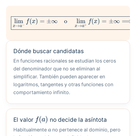
lim
x
→
a
−
f
(
x
)
=
±
⟹
∞
o
x
=
lim
a
x
→
a
+
f
(
x
)
=
±
∞
Dónde buscar candidatas
En funciones racionales se estudian los ceros
del denominador que no se eliminan al
simplificar. También pueden aparecer en
logaritmos, tangentes y otras funciones con
comportamiento infinito.
f
(
a
)
El valor
no decide la asíntota
a
Habitualmente
no pertenece al dominio, pero