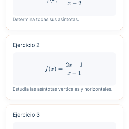
Determina todas sus asíntotas.
Ejercicio 2
f
(
x
)
=
2
x
+
1
x
−
1
Estudia las asíntotas verticales y horizontales.
Ejercicio 3