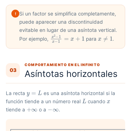
Si un factor se simplifica completamente,
!
puede aparecer una discontinuidad
evitable en lugar de una asíntota vertical.
x
2
−
1
x
−
1
=
x
+
1
x
≠
1
Por ejemplo,
para
.
COMPORTAMIENTO EN EL INFINITO
03
Asíntotas horizontales
y
=
L
La recta
es una asíntota horizontal si la
L
x
función tiende a un número real
cuando
+
∞
−
∞
tiende a
o a
.
lim
x
→
+
∞
f
(
x
)
=
L
o
=
lim
L
x
→
−
∞
f
(
x
)
=
L
⟹
y