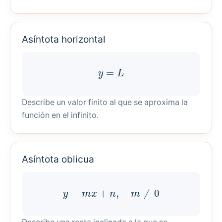
Asíntota horizontal
y
=
L
Describe un valor finito al que se aproxima la
función en el infinito.
Asíntota oblicua
y
=
m
x
+
n
,
m
≠
0