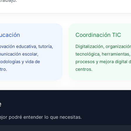
trabajo.
ucación
Coordinación TIC
ovación educativa, tutoría,
Digitalización, organizació
unicación escolar,
tecnológica, herramientas,
odologías y vida de
procesos y mejora digital 
tro.
centros.
e
jor podré entender lo que necesitas.