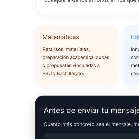
cualquiera de los ámbitos en los que 
Matemáticas
Ed
Recursos, materiales,
Inn
preparación académica, dudas
com
o propuestas vinculadas a
met
ESO y Bachillerato.
cen
Antes de enviar tu mensaj
Cuanto más concreto sea el mensaje, me