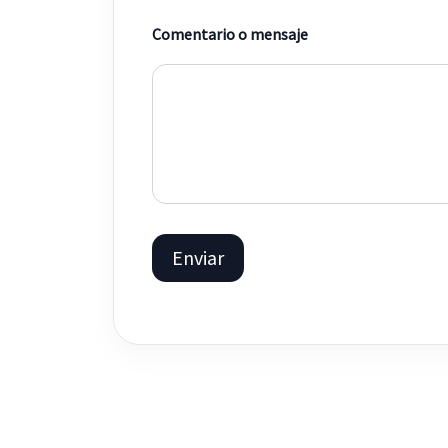
m
b
Comentario o mensaje
r
e
Enviar