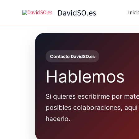
Ir
DavidSO.es
Inici
al
contenido
Contacto DavidSO.es
Hablemos
Si quieres escribirme por mat
posibles colaboraciones, aquí 
hacerlo.