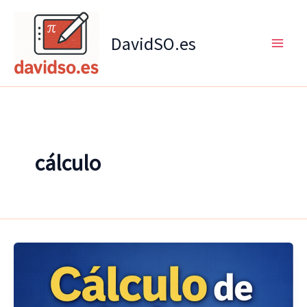
Ir
al
DavidSO.es
contenido
cálculo