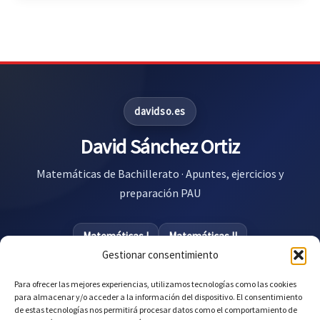
davidso.es
David Sánchez Ortiz
Matemáticas de Bachillerato · Apuntes, ejercicios y
preparación PAU
Matemáticas I
Matemáticas II
Gestionar consentimiento
Biblioteca Matemáticas I
Para ofrecer las mejores experiencias, utilizamos tecnologías como las cookies
Biblioteca Matemáticas II
Preparar la PAU
para almacenar y/o acceder a la información del dispositivo. El consentimiento
de estas tecnologías nos permitirá procesar datos como el comportamiento de
Exámenes PAU