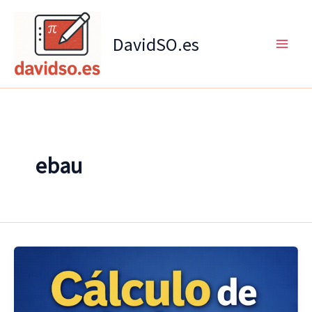
Ir
al
DavidSO.es
contenido
ebau